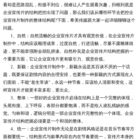
看却是思路混乱，衔接不到位，很难让人产生观看兴趣，归根到底是
企业宣传片的结构把控出现了问题，那么我们该从哪些环节去把控企
业宣传片制作的整体结构呢?下面，希美传媒跟大家一起详细聊聊这个
问题。
1、自然：自然流畅的企业宣传片才具有观赏价值，在企业宣传片
制作中，结构应该顺理成章，过度自然，行进流畅，尽量不露雕琢痕
迹，更不能牵强附会胡乱拼凑。自然朴实是企业宣传片结构把握的一
个重要方面，它让企业宣传片更有吸引力、观赏价值。
2、新颖：企业宣传片制作中，新颖永远是其百谈不厌的一个话
题，既要保证剧情内容的合理安排，也要用一种新颖的方式展现在人
们面前，不能“老生常谈”，永远一种节奏，应该给人清新和变化，这
样宣传片才能更丰富多彩，更出众。
3、整体：一部好的企业宣传片必须在结构上是一个完整的体现，
头尾衔接、上下呼应，各部分都要饱满，而不是给人凌乱残缺的感
觉。匀称和谐，逻辑分明是一部企业宣传片完整性的一个体现。企业
宣传片结构把握必须要是一个和谐的整体。
4、统一：企业宣传片制作无论是在剧情风格还是在音乐节奏等方
面都要统一，结构形式与叙事内容在内在节奏要统一，宣传片本身的