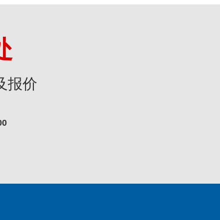
处
及报价
00